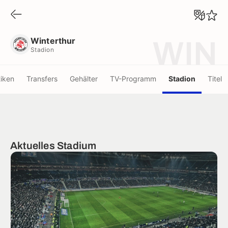
Winterthur
Stadion
Winterthur
WIN
Stadion
tiken
Transfers
Gehälter
TV-Programm
Stadion
Titel
Aktuelles Stadium