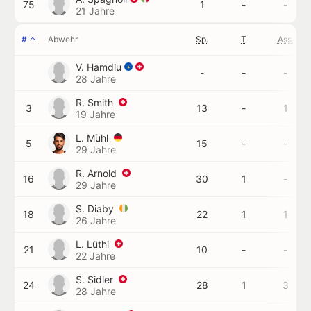
75
1
-
-
21 Jahre
#
Abwehr
Sp.
T
Ass.
V. Hamdiu
-
-
-
28 Jahre
R. Smith
3
13
-
1
19 Jahre
L. Mühl
5
15
-
-
29 Jahre
R. Arnold
16
30
1
-
29 Jahre
S. Diaby
18
22
1
1
26 Jahre
L. Lüthi
21
10
-
-
22 Jahre
S. Sidler
24
28
1
3
28 Jahre