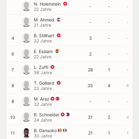
N. Holenstein
-
-
-
22 Jahre
M. Ahmed
-
-
-
21 Jahre
B. Stillhart
4
3
-
-
32 Jahre
E. Essiam
6
2
-
-
22 Jahre
L. Zuffi
7
28
1
-
36 Jahre
T. Golliard
8
35
4
6
23 Jahre
M. Araz
8
-
-
-
32 Jahre
R. Schneider
10
31
2
4
24 Jahre
B. Dansoko
11
21
1
1
30 Jahre