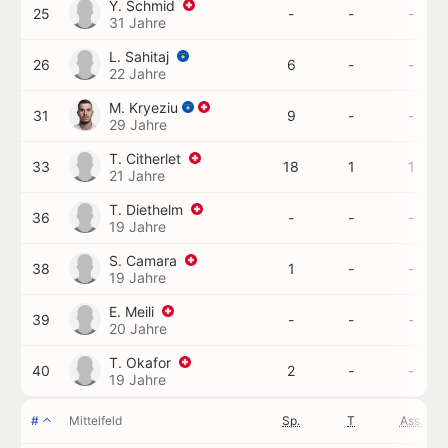
Y. Schmid
25
-
-
-
31 Jahre
L. Sahitaj
26
6
-
-
22 Jahre
M. Kryeziu
31
9
-
-
29 Jahre
T. Citherlet
33
18
1
1
21 Jahre
T. Diethelm
36
-
-
-
19 Jahre
S. Camara
38
1
-
-
19 Jahre
E. Meili
39
-
-
-
20 Jahre
T. Okafor
40
2
-
-
19 Jahre
#
Mittelfeld
Sp.
T
Ass.