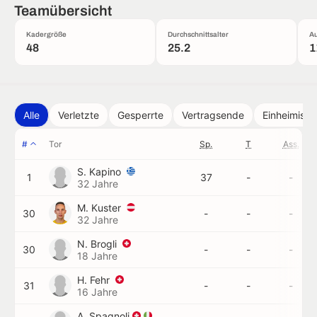
Teamübersicht
Kadergröße
Durchschnittsalter
Au
48
25.2
1
Alle
Verletzte
Gesperrte
Vertragsende
Einheimisch
#
Tor
Sp.
T
Ass.
S. Kapino
1
37
-
-
32 Jahre
M. Kuster
30
-
-
-
32 Jahre
N. Brogli
30
-
-
-
18 Jahre
H. Fehr
31
-
-
-
16 Jahre
A. Spagnoli