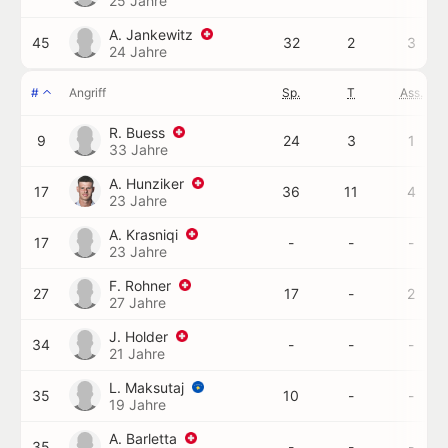
25 Jahre
A. Jankewitz
45
32
2
3
24 Jahre
#
Angriff
Sp.
T
Ass.
R. Buess
9
24
3
1
33 Jahre
A. Hunziker
17
36
11
4
23 Jahre
A. Krasniqi
17
-
-
-
23 Jahre
F. Rohner
27
17
-
2
27 Jahre
J. Holder
34
-
-
-
21 Jahre
L. Maksutaj
35
10
-
-
19 Jahre
A. Barletta
35
-
-
-