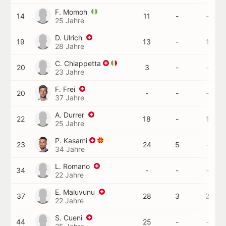
F. Momoh
14
11
-
-
25 Jahre
D. Ulrich
19
13
-
1
28 Jahre
C. Chiappetta
20
3
-
-
23 Jahre
F. Frei
20
-
-
-
37 Jahre
A. Durrer
22
18
-
1
25 Jahre
P. Kasami
23
24
5
-
34 Jahre
L. Romano
34
-
-
-
22 Jahre
E. Maluvunu
37
28
3
2
22 Jahre
S. Cueni
44
25
-
-