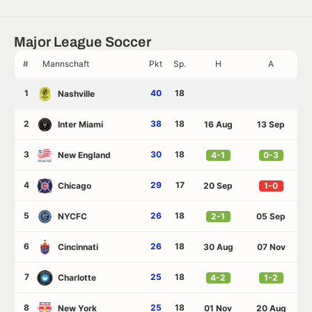
Major League Soccer
#
Mannschaft
Pkt
Sp.
H
A
1
40
18
Nashville
2
38
18
Inter Miami
16 Aug
13 Sep
3
30
18
New England
4-1
0-3
4
29
17
Chicago
20 Sep
1-0
5
26
18
NYCFC
2-1
05 Sep
6
26
18
Cincinnati
30 Aug
07 Nov
7
25
18
Charlotte
4-2
1-2
8
25
18
New York
01 Nov
20 Aug