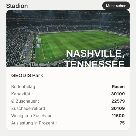
Stadion
Mehr sehen
NASHVILLE,
TENNESSEE
GEODIS Park
Bodenbelag :
Rasen
Kapazität :
30109
Ø Zuschauer :
22579
Zuschauerrekord :
30109
Wenigsten Zuschauer :
11500
Auslastung in Prozent :
75