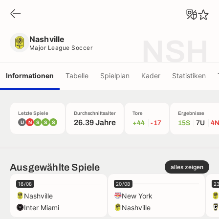
Nashville
Major League Soccer
Nashville
NSH
Major League Soccer
Informationen
Tabelle
Spielplan
Kader
Statistiken
Letzte Spiele
Durchschnittsalter
Tore
Ergebnisse
26.39 Jahre
U
N
S
S
S
+44
-17
15S
7U
4
Ausgewählte Spiele
alles zeigen
16/08
20/08
2
Nashville
New York
Inter Miami
Nashville