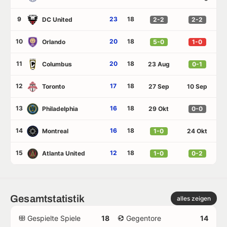
9
23
18
DC United
2-2
2-2
10
20
18
Orlando
5-0
1-0
11
20
18
Columbus
23 Aug
0-1
12
17
18
Toronto
27 Sep
10 Sep
13
16
18
Philadelphia
29 Okt
0-0
14
16
18
Montreal
1-0
24 Okt
15
12
18
Atlanta United
1-0
0-2
Gesamtstatistik
alles zeigen
Gespielte Spiele
18
Gegentore
14