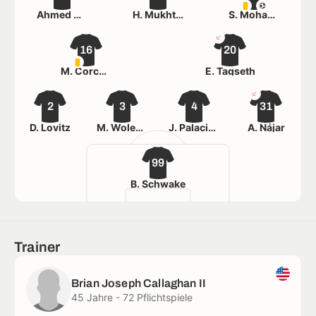
Ahmed Qasem
H. Mukhtar
S. Mohammed
16
20
M. Corcoran
E. Tagseth
2
3
4
31
D. Lovitz
M. Woledzi
J. Palacios
A. Nájar
99
B. Schwake
Trainer
Brian Joseph Callaghan II
45 Jahre - 72 Pflichtspiele