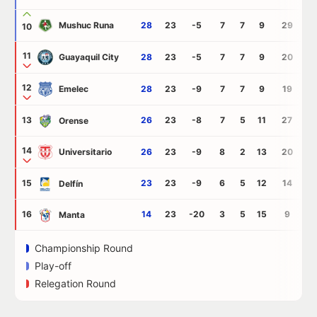
Mushuc Runa
28
23
-5
7
7
9
29
3
10
11
Guayaquil City
28
23
-5
7
7
9
20
2
12
Emelec
28
23
-9
7
7
9
19
2
13
26
23
-8
7
5
11
27
3
Orense
14
Universitario
26
23
-9
8
2
13
20
2
15
23
23
-9
6
5
12
14
2
Delfín
16
14
23
-20
3
5
15
9
2
Manta
Championship Round
Play-off
Relegation Round