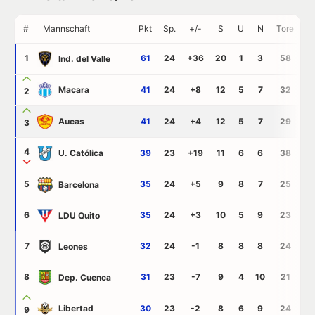
#
Mannschaft
Pkt
Sp.
+/-
S
U
N
Tore
G
1
61
24
+36
20
1
3
58
2
Ind. del Valle
Macara
41
24
+8
12
5
7
32
2
2
Aucas
41
24
+4
12
5
7
29
2
3
4
U. Católica
39
23
+19
11
6
6
38
1
5
35
24
+5
9
8
7
25
2
Barcelona
6
35
24
+3
10
5
9
23
2
LDU Quito
7
32
24
-1
8
8
8
24
2
Leones
8
31
23
-7
9
4
10
21
2
Dep. Cuenca
Libertad
30
23
-2
8
6
9
24
2
9