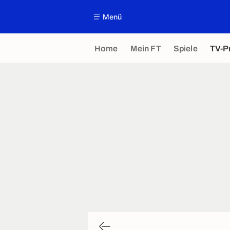
Menü
Home
Mein FT
Spiele
TV-P