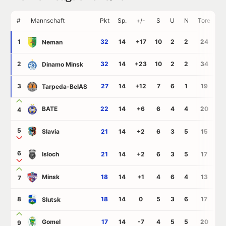
#
Mannschaft
Pkt
Sp.
+/-
S
U
N
Tore
G
1
32
14
+17
10
2
2
24
7
Neman
2
32
14
+23
10
2
2
34
11
Dinamo Minsk
3
27
14
+12
7
6
1
19
7
Tarpeda-BelAS
BATE
22
14
+6
6
4
4
20
1
4
5
Slavia
21
14
+2
6
3
5
15
1
6
Isloch
21
14
+2
6
3
5
17
1
Minsk
18
14
+1
4
6
4
13
1
7
8
18
14
0
5
3
6
17
17
Slutsk
Gomel
17
14
-7
4
5
5
20
2
9