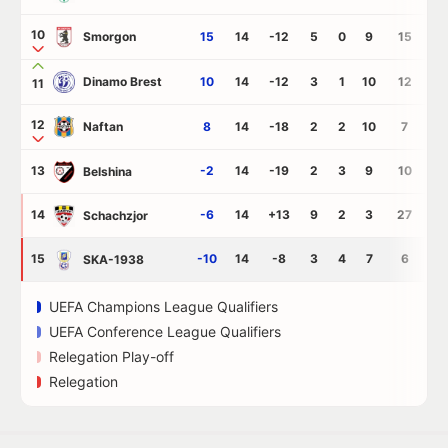
10
Smorgon
15
14
-12
5
0
9
15
2
Dinamo Brest
10
14
-12
3
1
10
12
2
11
12
Naftan
8
14
-18
2
2
10
7
2
13
-2
14
-19
2
3
9
10
2
Belshina
14
-6
14
+13
9
2
3
27
1
Schachzjor
15
-10
14
-8
3
4
7
6
1
SKA-1938
UEFA Champions League Qualifiers
UEFA Conference League Qualifiers
Relegation Play-off
Relegation