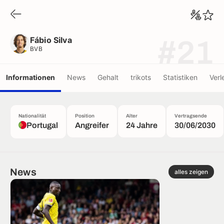
Fábio Silva
BVB
Fábio Silva
#21
BVB
Informationen
News
Gehalt
trikots
Statistiken
Verl
Nationalität
Position
Alter
Vertragsende
Portugal
Angreifer
24 Jahre
30/06/2030
News
alles zeigen