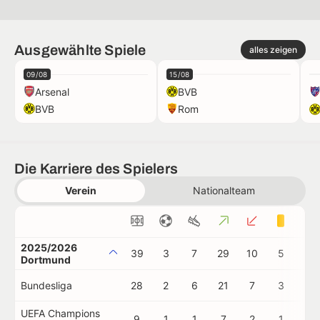
Ausgewählte Spiele
alles zeigen
09/08
15/08
Arsenal
BVB
BVB
Rom
Die Karriere des Spielers
Verein
Nationalteam
2025/2026
39
3
7
29
10
5
0
Dortmund
Bundesliga
28
2
6
21
7
3
0
UEFA Champions
9
1
1
7
2
1
0