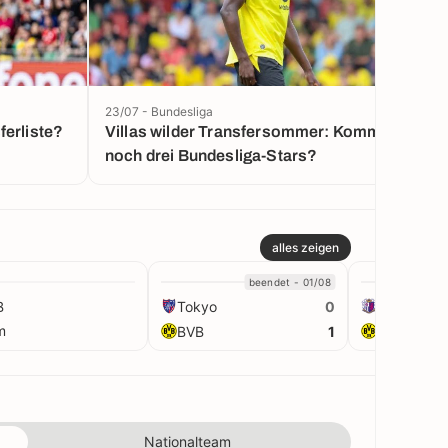
23/07 - Bundesliga
ferliste?
Villas wilder Transfersommer: Kommen
noch drei Bundesliga-Stars?
alles zeigen
beendet - 01/08
B
Tokyo
Cerezo
0
m
BVB
BVB
1
Nationalteam