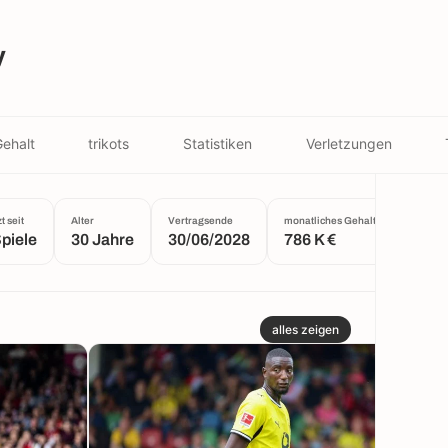
y
ehalt
trikots
Statistiken
Verletzungen
t seit
Alter
Vertragsende
monatliches Gehalt
Gewich
piele
30 Jahre
30/06/2028
786 K €
82 k
alles zeigen