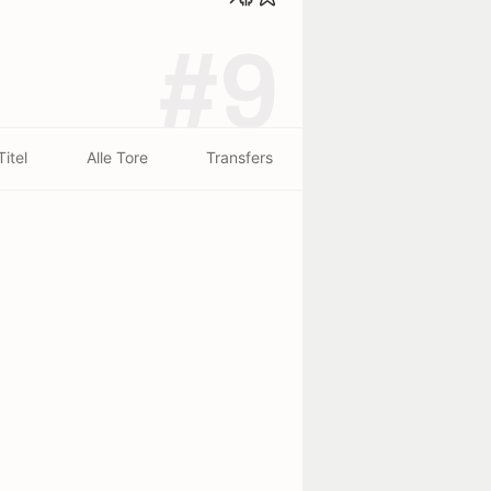
#9
Titel
Alle Tore
Transfers
t
Größe
Geburtsort
g
1.87 m
Arles