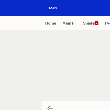
Menü
Home
Mein FT
Spiele
TV
3