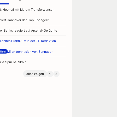
B: Hoeneß mit klarem Transferwunsch
rliert Hannover den Top-Torjäger?
A: Banks reagiert auf Arsenal-Gerüchte
zahltes Praktikum in der FT-Redaktion
Milan trennt sich von Bennacer
iziell
iße Spur bei Skhiri
alles zeigen