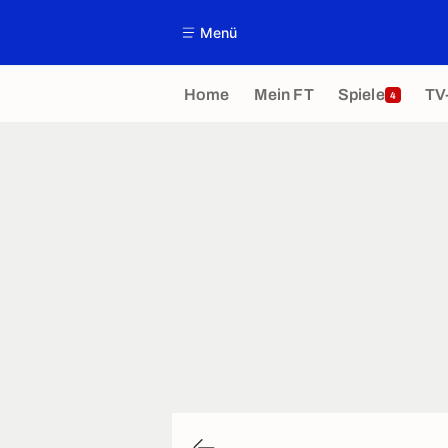
Menü
Home
Mein FT
Spiele
TV
4