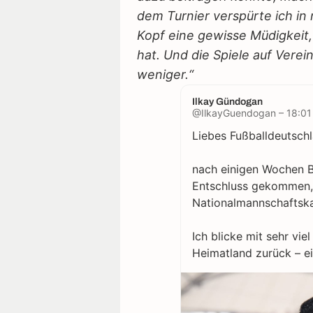
dem Turnier verspürte ich i
Kopf eine gewisse Müdigkeit
hat. Und die Spiele auf Vere
weniger.“
Ilkay Gündogan
@IlkayGuendogan – 18:01
Liebes Fußballdeutschl
nach einigen Wochen B
Entschluss gekommen, d
Nationalmannschaftska
Ich blicke mit sehr vie
Heimatland zurück – ei