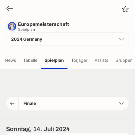
Europameisterschaft
Spielplan
Europameisterschaft
Spielplan
2024 Germany
News
Tabelle
Spielplan
Torjäger
Assists
Gruppen
tiken
istiken
Finale
tatistiken
r
Sonntag, 14. Juli 2024