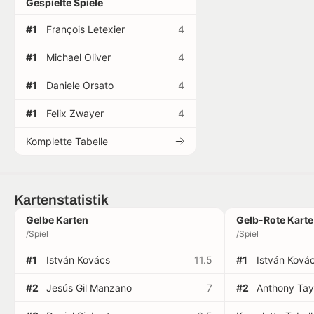
Gespielte Spiele
#1
François Letexier
4
#1
Michael Oliver
4
#1
Daniele Orsato
4
#1
Felix Zwayer
4
Komplette Tabelle
Kartenstatistik
Gelbe Karten
Gelb-Rote Karte
/Spiel
/Spiel
#1
István Kovács
11.5
#1
István Ková
#2
Jesús Gil Manzano
7
#2
Anthony Tay