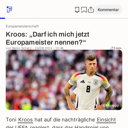
Kommentar
Europameisterschaft
Kroos: „Darf ich mich jetzt
Europameister nennen?“
von
Remo Schatz
- 24/09/2024 - 10:46
1 min.
@Maxppp
Toni
Kroos
hat auf die nachträgliche
Einsicht
der UEFA
reagiert, dass das Handspiel von