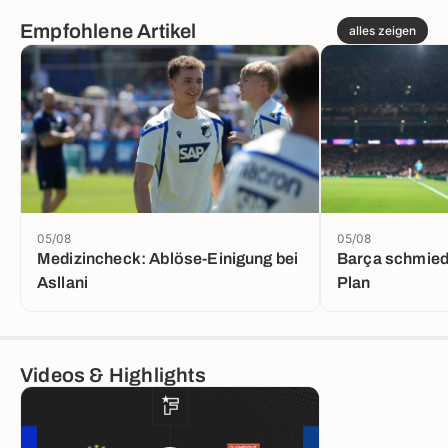
Empfohlene Artikel
alles zeigen
05/08
05/08
Medizincheck: Ablöse-Einigung bei
Barça schmied
Asllani
Plan
Videos & Highlights