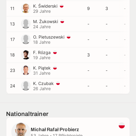
K. Świderski
11
9
3
-
29 Jahre
M. Żukowski
13
-
-
-
24 Jahre
O. Pietuszewski
17
-
-
-
18 Jahre
F. Rózga
18
3
-
-
19 Jahre
K. Piątek
23
-
-
-
31 Jahre
K. Czubak
24
-
-
-
26 Jahre
Nationaltrainer
Michał Rafał Probierz
53 Jahre - 17 Pflichtspiele