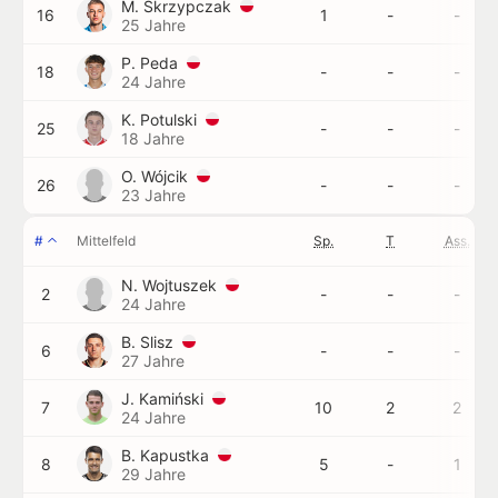
M. Skrzypczak
16
1
-
-
25 Jahre
P. Peda
18
-
-
-
24 Jahre
K. Potulski
25
-
-
-
18 Jahre
O. Wójcik
26
-
-
-
23 Jahre
#
Mittelfeld
Sp.
T
Ass.
N. Wojtuszek
2
-
-
-
24 Jahre
B. Slisz
6
-
-
-
27 Jahre
J. Kamiński
7
10
2
2
24 Jahre
B. Kapustka
8
5
-
1
29 Jahre