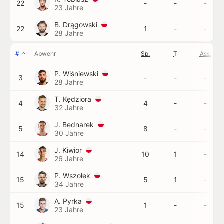
22
-
-
-
23 Jahre
B. Drągowski
22
1
-
-
28 Jahre
#
Abwehr
Sp.
T
Ass.
P. Wiśniewski
3
-
-
-
28 Jahre
T. Kędziora
4
4
-
-
32 Jahre
J. Bednarek
5
8
-
-
30 Jahre
J. Kiwior
14
10
1
-
26 Jahre
P. Wszołek
15
5
1
-
34 Jahre
A. Pyrka
15
1
-
-
23 Jahre