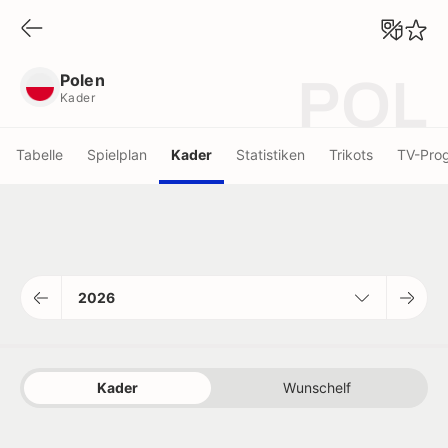
Polen
Kader
Polen
POL
Kader
Tabelle
Spielplan
Kader
Statistiken
Trikots
TV-Pro
2026
Kader
Wunschelf