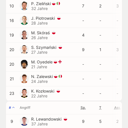
P. Zieliński
10
7
2
3
32 Jahre
J. Piotrowski
16
-
-
-
28 Jahre
M. Skóraś
19
4
-
-
26 Jahre
S. Szymański
20
9
1
3
27 Jahre
M. Oyedele
20
-
-
-
21 Jahre
N. Zalewski
21
-
-
-
24 Jahre
K. Kozłowski
23
-
-
-
22 Jahre
#
Angriff
Sp.
T
Ass.
R. Lewandowski
9
9
5
2
37 Jahre