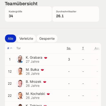
Teamübersicht
Kadergröße
Durchschnittsalter
34
26.1
Alle
Verletzte
Gesperrte
#
Tor
Sp.
T
Ass.
K. Grabara
1
3
-
-
27 Jahre
M. Bułka
12
-
-
-
26 Jahre
B. Mrozek
22
-
-
-
26 Jahre
M. Kochalski
22
-
-
-
26 Jahre
K. Tobiasz