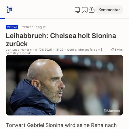
Kommentar
Premier League
Offiziell
Leihabbruch: Chelsea holt Slonina
zurück
von
Luca Hansen
- 01/01/2025 - 15:22
- Quelle: chelseafc.com |
1 min.
barnsleyfc.co.uk
@Maxppp
Torwart Gabriel Slonina wird seine Reha nach