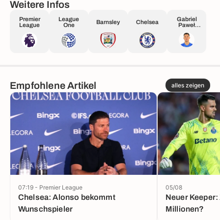
Weitere Infos
Premier
League
Gabriel
Barnsley
Chelsea
League
One
Paweł
Słonina
Empfohlene Artikel
alles zeigen
07:19 - Premier League
05/08
Chelsea: Alonso bekommt
Neuer Keeper: 
Wunschspieler
Millionen?