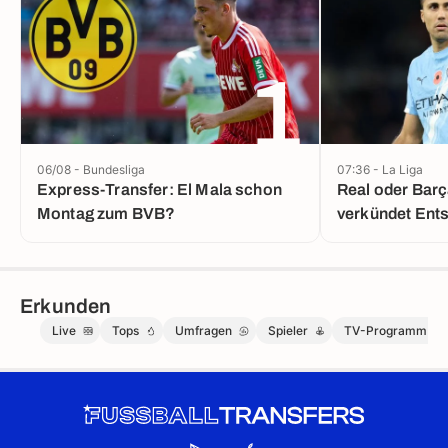
1
06/08 - Bundesliga
07:36 - La Liga
Express-Transfer: El Mala schon
Real oder Barç
Montag zum BVB?
verkündet Ent
Erkunden
Live
Tops
Umfragen
Spieler
TV-Programm