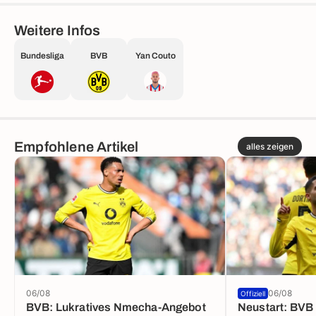
Weitere Infos
Bundesliga
BVB
Yan Couto
Empfohlene Artikel
alles zeigen
06/08
06/08
Offiziell
BVB: Lukratives Nmecha-Angebot
Neustart: BVB 