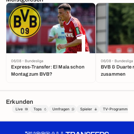
1
06/08 - Bundesliga
06/08 - Bundesliga
Express-Transfer: El Mala schon
BVB & Duarte 
Montag zum BVB?
zusammen
Erkunden
Live
Tops
Umfragen
Spieler
TV-Programm