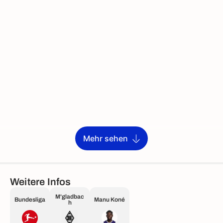
Mehr sehen
Weitere Infos
M'gladbac
Bundesliga
Manu Koné
h