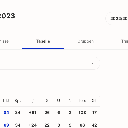
2023
2022/20
nisse
Tabelle
Gruppen
Tra
Pkt
Sp.
+/-
S
U
N
Tore
GT
84
34
+91
26
6
2
108
17
69
34
+24
22
3
9
66
42