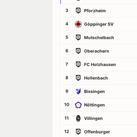
3
Pforzheim
4
Göppinger SV
5
Mutschelbach
6
Oberachern
7
FC Holzhausen
8
Hollenbach
9
Bissingen
10
Nöttingen
11
Villingen
12
Offenburger