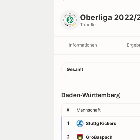
Oberliga 2022/2023
Tabelle
Oberliga 2022/
Tabelle
Informationen
Ergeb
Vereine
Gesamt
Spieler
Baden-Württemberg
Schiedsrichter
#
Mannschaft
Rekorde
1
Stuttg Kickers
2
Großaspach