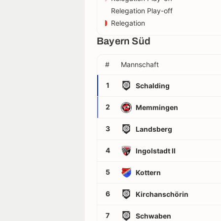
Relegation Play-off
Relegation
Bayern Süd
#
Mannschaft
1
Schalding
2
Memmingen
3
Landsberg
4
Ingolstadt II
5
Kottern
6
Kirchanschörin
7
Schwaben