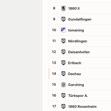
8
1860 II
9
Gundelfingen
10
Ismaning
11
Nördlingen
12
Deisenhofen
13
Erlbach
14
Dachau
15
Garching
16
Türkspor A.
17
1860 Rosenheim