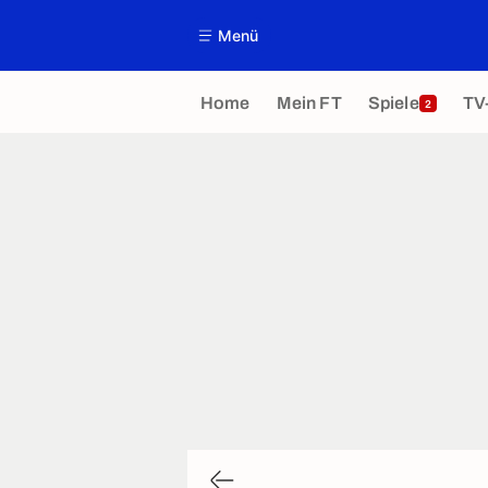
Menü
Home
Mein FT
Spiele
TV
2