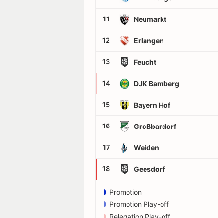
11
Neumarkt
12
Erlangen
13
Feucht
14
DJK Bamberg
15
Bayern Hof
16
Großbardorf
17
Weiden
18
Geesdorf
Promotion
Promotion Play-off
Relegation Play-off