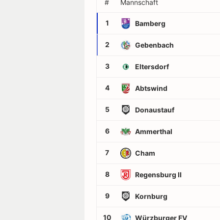
#
Mannschaft
1
Bamberg
2
Gebenbach
3
Eltersdorf
4
Abtswind
5
Donaustauf
6
Ammerthal
7
Cham
8
Regensburg II
9
Kornburg
10
Würzburger FV