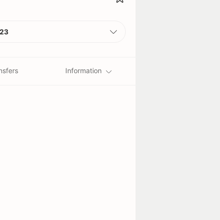
23
nsfers
Information