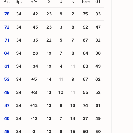
Pkt
Sp.
+/-
S
U
N
Tore
GT
78
34
+42
23
9
2
75
33
72
34
+45
23
3
8
92
47
71
34
+35
22
5
7
67
32
64
34
+26
19
7
8
64
38
61
34
+34
19
4
11
83
49
53
34
+5
14
11
9
67
62
49
34
+3
13
10
11
55
52
47
34
+13
13
8
13
74
61
46
34
-12
13
7
14
37
49
45
34
0
13
6
15
50
50