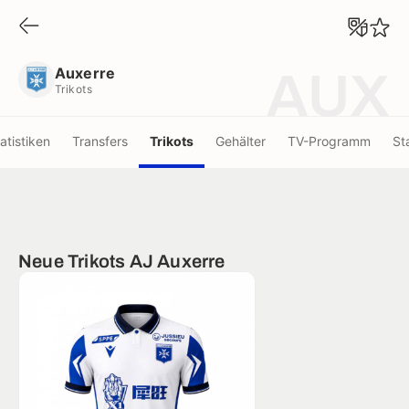
Auxerre
Trikots
Auxerre
AUX
Trikots
atistiken
Transfers
Trikots
Gehälter
TV-Programm
St
Neue Trikots AJ Auxerre