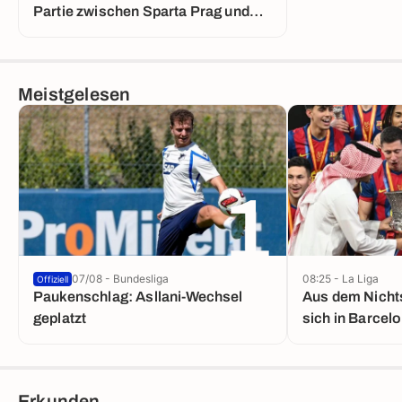
Partie zwischen Sparta Prag und
Lyon
Meistgelesen
1
07/08 - Bundesliga
08:25 - La Liga
Offiziell
Paukenschlag: Asllani-Wechsel
Aus dem Nichts
geplatzt
sich in Barcel
Erkunden