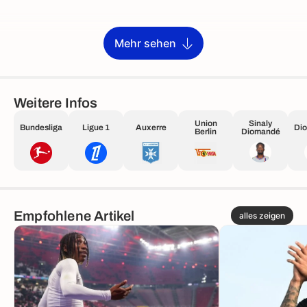
Mehr sehen
Weitere Infos
Union
Sinaly
Bundesliga
Ligue 1
Auxerre
Dio
Berlin
Diomandé
Empfohlene Artikel
alles zeigen