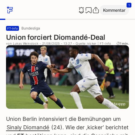
1
Kommentar
Bundesliga
FT-Info
Union forciert Diomandé-Deal
von
Lukas Weinstock
- 21/08/2025 - 13:27
- Quelle: kicker | FT-Info
1 min.
@Maxppp
Union Berlin intensiviert die Bemühungen um
Sinaly Diomandé
(24). Wie der ‚kicker‘ berichtet