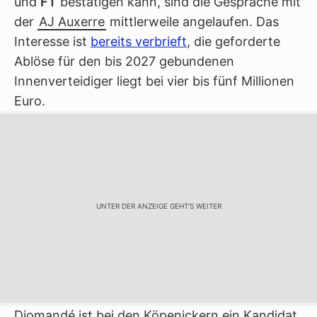
und
FT
bestätigen kann, sind die Gespräche mit
der
AJ Auxerre
mittlerweile angelaufen. Das
Interesse ist
bereits verbrieft
, die geforderte
Ablöse für den bis 2027 gebundenen
Innenverteidiger liegt bei vier bis fünf Millionen
Euro.
UNTER DER ANZEIGE GEHT'S WEITER
Diomandé ist bei den Köpenickern ein Kandidat