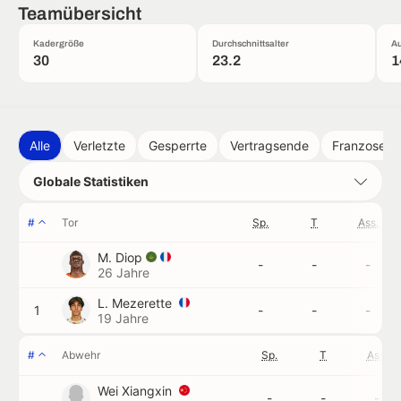
Teamübersicht
Kadergröße
Durchschnittsalter
Au
30
23.2
1
Alle
Verletzte
Gesperrte
Vertragsende
Franzose
Globale Statistiken
#
Tor
Sp.
T
Ass.
M. Diop
-
-
-
26 Jahre
L. Mezerette
1
-
-
-
19 Jahre
#
Abwehr
Sp.
T
Ass.
Wei Xiangxin
-
-
-