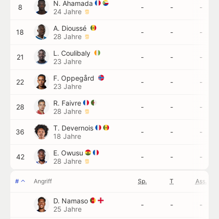
N. Ahamada
8
-
-
-
24 Jahre
A. Dioussé
18
-
-
-
28 Jahre
L. Coulibaly
21
-
-
-
23 Jahre
F. Oppegård
22
-
-
-
23 Jahre
R. Faivre
28
-
-
-
28 Jahre
T. Devernois
36
-
-
-
18 Jahre
E. Owusu
42
-
-
-
28 Jahre
#
Angriff
Sp.
T
Ass.
D. Namaso
-
-
-
25 Jahre