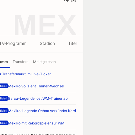
MEX
TV-Programm
Stadion
Titel
ramm
Transfers
Meistgelesen
r Transfermarkt im Live-Ticker
Mexiko vollzieht Trainer-Wechsel
iziell
Barça-Legende löst WM-Trainer ab
iziell
Mexiko-Legende Ochoa verkündet Karriereende
iziell
Mexiko mit Rekordspieler zur WM
iziell