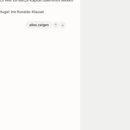
ch WM: Ex-Barça-Kapitän übernimmt Mexiko
rtugal: Irre Ronaldo-Klausel
alles zeigen