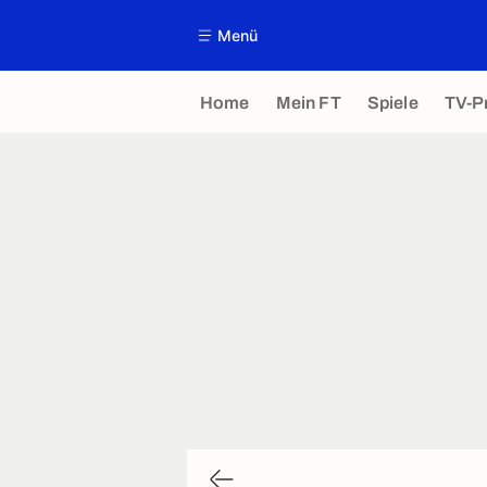
Menü
Home
Mein FT
Spiele
TV-P