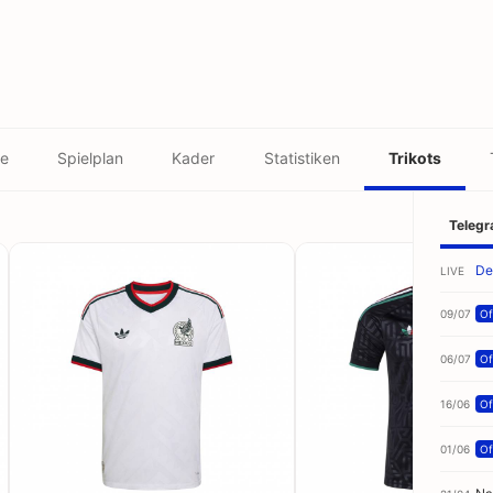
le
Spielplan
Kader
Statistiken
Trikots
Teleg
De
LIVE
09/07
Off
06/07
Off
16/06
Off
01/06
Off