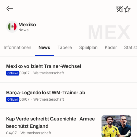
Mexiko
News
Mexiko
MEX
News
Informationen
News
Tabelle
Spielplan
Kader
Statis
Mexiko vollzieht Trainer-Wechsel
09/07 - Weltmeisterschaft
Offiziell
Barça-Legende löst WM-Trainer ab
06/07 - Weltmeisterschaft
Offiziell
Kap Verde schreibt Geschichte | Armee
beschützt England
04/07 - Weltmeisterschaft