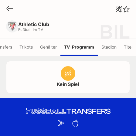
Athletic Club
Fußball Im TV
Athletic Club
BIL
Fußball Im TV
nsfers
Trikots
Gehälter
TV-Programm
Stadion
Titel
Kein Spiel