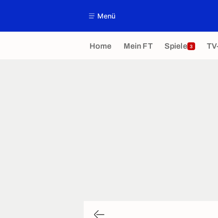
Menü
Home
Mein FT
Spiele
TV
3