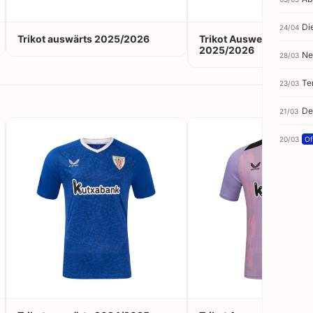
Di
24/04
Trikot auswärts 2025/2026
Trikot Ausweichtrikot
2025/2026
Ne
28/03
Te
23/03
De
21/03
20/03
Off