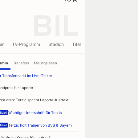
BIL
er
TV-Programm
Stadion
Titel
ramm
Transfers
Meistgelesen
r Transfermarkt im Live-Ticker
ndpreis für Laporte
rça dran: Terzic spricht Laporte-Klartext
Wichtige Unterschrift für Terzic
iziell
Terzic holt Trainer von BVB & Bayern
iziell
Trikot Event 2025/2026
lösefreier Keeper für Lautern?