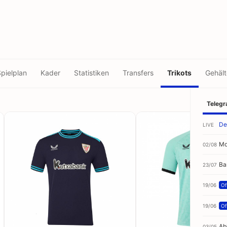
pielplan
Kader
Statistiken
Transfers
Trikots
Gehält
Teleg
De
LIVE
Mo
02/08
Ba
23/07
19/06
Off
19/06
Off
Ab
03/05