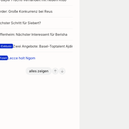
rder: Große Konkurrenz bei Reus
chster Schritt für Siebert?
ffenheim: Nächster Interessent für Berisha
Zwei Angebote: Basel-Toptalent Ajdin vor Absprung
-Exklusiv
Lecce holt Ngom
iziell
alles zeigen