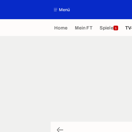
Menü
Home
Mein FT
Spiele
TV
1