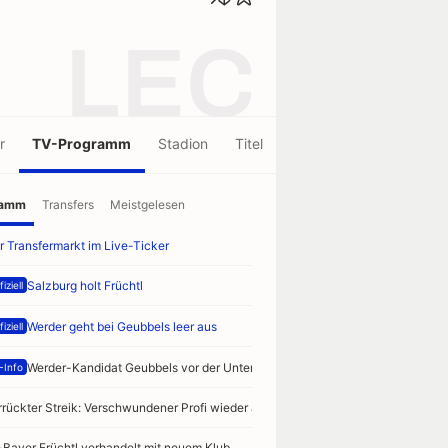
LEC
r
TV-Programm
Stadion
Titel
ramm
Transfers
Meistgelesen
r Transfermarkt im Live-Ticker
Salzburg holt Früchtl
iziell
Werder geht bei Geubbels leer aus
iziell
Werder-Kandidat Geubbels vor der Unterschrift
-Info
rrückter Streik: Verschwundener Profi wieder aufgetaucht
-Bayer Früchtl verhandelt mit neuem Klub