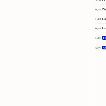
We
26/06
Nä
16/04
Ho
29/01
16/01
FT
13/01
Off