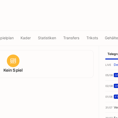
pielplan
Kader
Statistiken
Transfers
Trikots
Gehälte
Teleg
De
LIVE
Kein Spiel
05/08
Off
02/08
Off
01/08
FT
Ve
31/07
Ex
30/07