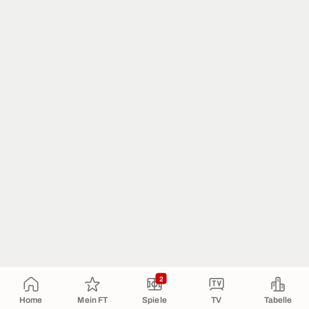
2
Home
Mein FT
Spiele
TV
Tabelle