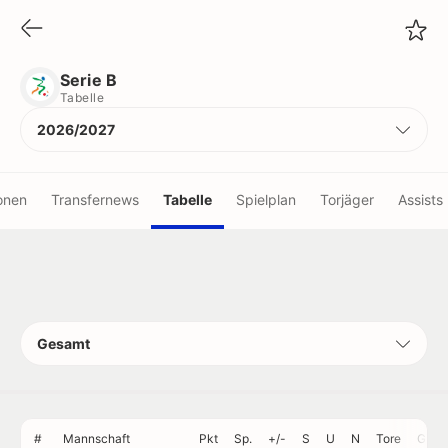
Serie B
Tabelle
Serie B
Tabelle
2026/2027
onen
Transfernews
Tabelle
Spielplan
Torjäger
Assists
ne
statistiken
rstatistiken
er
Gesamt
chterstatistiken
chter
Scorer
#
Mannschaft
Pkt
Sp.
+/-
S
U
N
Tore
GT