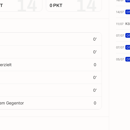
14
14
16/07
Off
KT
0 PKT
14/07
Off
Kö
11/07
07/07
Off
0'
07/07
Off
0'
05/07
Off
erzielt
0
0'
0'
nem Gegentor
0