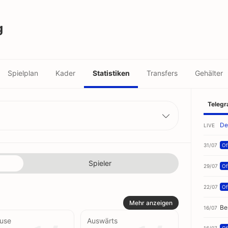
g
Spielplan
Kader
Statistiken
Transfers
Gehälter
Teleg
De
LIVE
31/07
Off
Spieler
29/07
Off
22/07
Off
Mehr anzeigen
Be
16/07
use
Auswärts