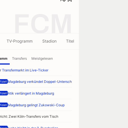
FCM
TV-Programm
Stadion
Titel
ramm
Transfers
Meistgelesen
r Transfermarkt im Live-Ticker
Magdeburg verkündet Doppel-Unterschrift
iziell
Atik verlängert in Magdeburg
iziell
Magdeburg gelingt Zukowski-Coup
iziell
richt: Zwei Köln-Transfers vom Tisch