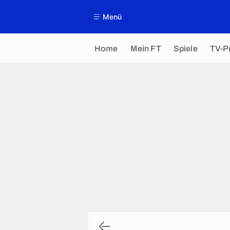
Menü
Home
Mein FT
Spiele
TV-P