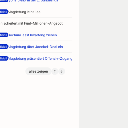
Iyoha bleibt in der 2. Bundesliga
iziell
Magdeburg leiht Lee
iziell
ln scheitert mit Fünf-Millionen-Angebot
Bochum lässt Kwarteng ziehen
iziell
Magdeburg tütet Jaeckel-Deal ein
iziell
Magdeburg präsentiert Offensiv-Zugang
iziell
alles zeigen