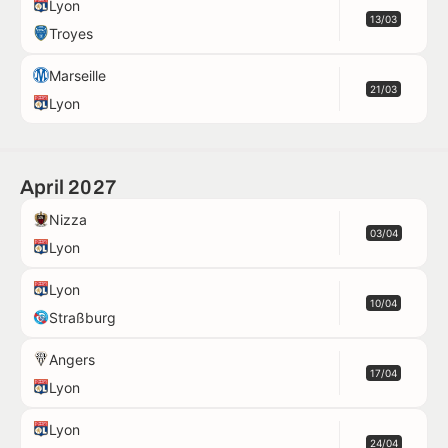
Lyon
13/03
Troyes
Marseille
21/03
Lyon
April 2027
Nizza
03/04
Lyon
Lyon
10/04
Straßburg
Angers
17/04
Lyon
Lyon
24/04