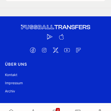
ÜBER UNS
Kontakt
Impressum
Archiv
@ FussballTransfers.com 2009-2026
Aktualisiert 17:30
2