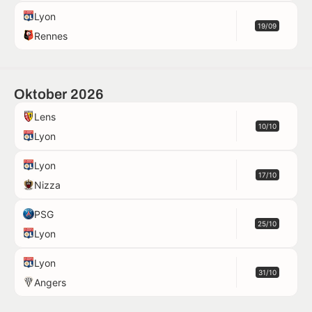
Lyon
19/09
Rennes
Oktober 2026
Lens
10/10
Lyon
Lyon
17/10
Nizza
PSG
25/10
Lyon
Lyon
31/10
Angers