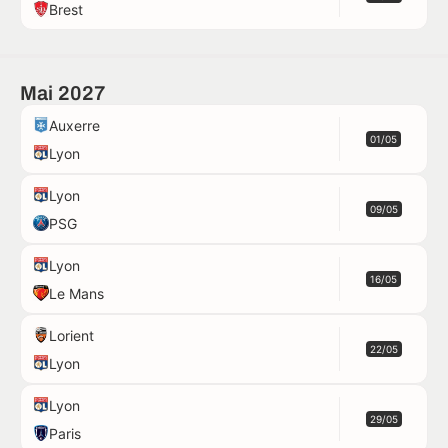
Brest
Mai 2027
Auxerre
01/05
Lyon
Lyon
09/05
PSG
Lyon
16/05
Le Mans
Lorient
22/05
Lyon
Lyon
29/05
Paris