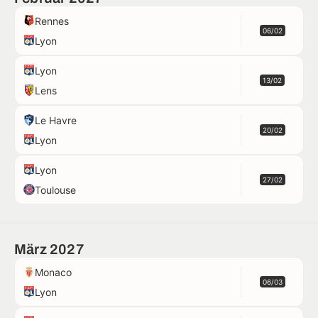
Rennes
06/02
Lyon
Lyon
13/02
Lens
Le Havre
20/02
Lyon
Lyon
27/02
Toulouse
März 2027
Monaco
06/03
Lyon