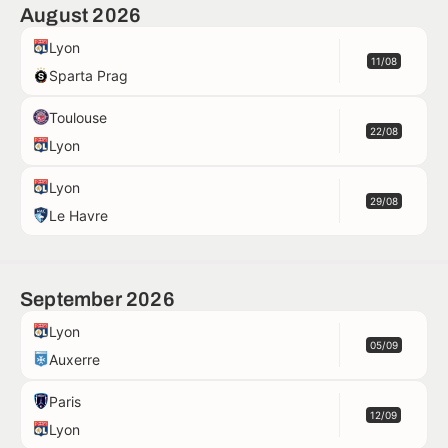
August 2026
Lyon
11/08
Sparta Prag
Toulouse
22/08
Lyon
Lyon
29/08
Le Havre
September 2026
Lyon
05/09
Auxerre
Paris
12/09
Lyon