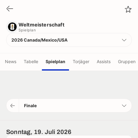
Weltmeisterschaft
Spielplan
Weltmeisterschaft
Spielplan
2026 Canada/Mexico/USA
News
Tabelle
Spielplan
Torjäger
Assists
Gruppen
tiken
istiken
Finale
tatistiken
r
Sonntag, 19. Juli 2026