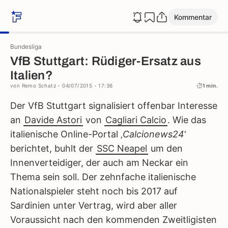
Kommentar
Bundesliga
VfB Stuttgart: Rüdiger-Ersatz aus
Italien?
von
Remo Schatz
- 04/07/2015 - 17:36
1 min.
Der VfB Stuttgart signalisiert offenbar Interesse
an
Davide Astori
von
Cagliari Calcio
. Wie das
italienische Online-Portal ‚
Calcionews24
‘
berichtet, buhlt der
SSC Neapel
um den
Innenverteidiger, der auch am Neckar ein
Thema sein soll. Der zehnfache italienische
Nationalspieler steht noch bis 2017 auf
Sardinien unter Vertrag, wird aber aller
Voraussicht nach den kommenden Zweitligisten