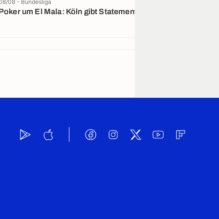
08/08 - Bundesliga
08/08 - La Liga
Poker um El Mala: Köln gibt Statement ab
Aus dem Nichts
Barcelona