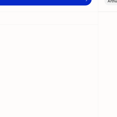
Arthu