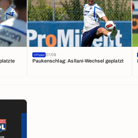
07/08
Offiziell
platzte
Paukenschlag: Asllani-Wechsel geplatzt