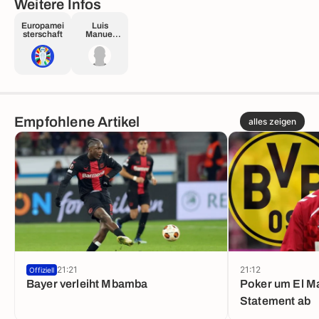
Weitere Infos
Europamei
Luis
sterschaft
Manuel
Rubiales
Béjar
Empfohlene Artikel
alles zeigen
21:21
21:12
Offiziell
Bayer verleiht Mbamba
Poker um El Ma
Statement ab