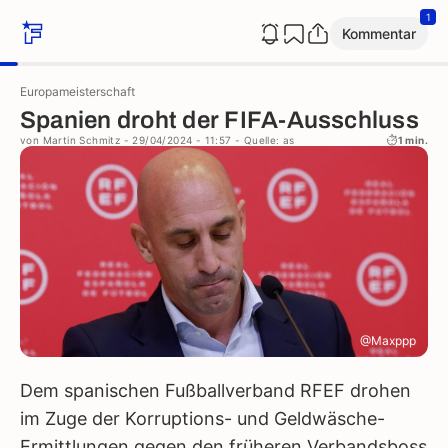
1
Kommentar
Europameisterschaft
Spanien droht der FIFA-Ausschluss
von
Martin Schmitz
- 29/04/2024 - 11:57
- Quelle: as
1 min.
@Maxppp
Dem spanischen Fußballverband RFEF drohen
im Zuge der Korruptions- und Geldwäsche-
Ermittlungen gegen den früheren Verbandsboss