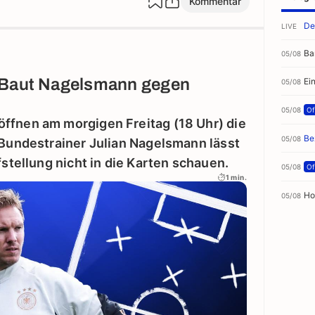
Kommentar
De
LIVE
Ba
05/08
 Baut Nagelsmann gegen
Ei
05/08
05/08
Off
ffnen am morgigen Freitag (18 Uhr) die
Be
05/08
 Bundestrainer Julian Nagelsmann lässt
fstellung nicht in die Karten schauen.
05/08
Off
1 min.
Ho
05/08