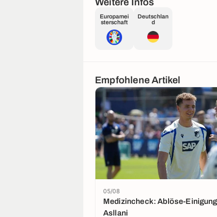
Weitere Infos
Europamei
Deutschlan
sterschaft
d
Empfohlene Artikel
05/08
Medizincheck: Ablöse-Einigung
Asllani