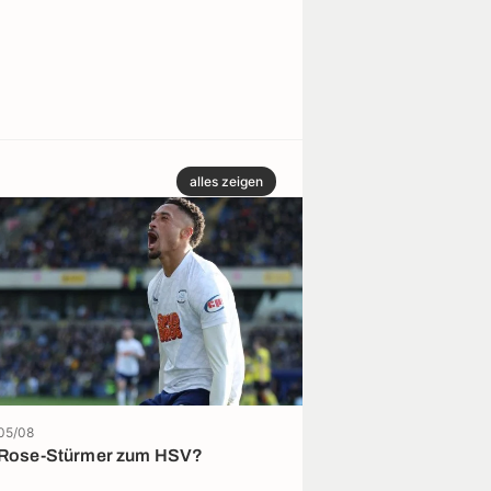
alles zeigen
05/08
05/08
Rose-Stürmer zum HSV?
Eintracht bang