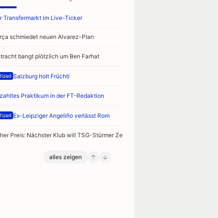
r Transfermarkt im Live-Ticker
rça schmiedet neuen Alvarez-Plan
ntracht bangt plötzlich um Ben Farhat
Salzburg holt Früchtl
iziell
zahltes Praktikum in der FT-Redaktion
Ex-Leipziger Angeliño verlässt Rom
iziell
her Preis: Nächster Klub will TSG-Stürmer Zeitler
alles zeigen