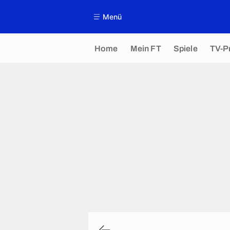
Menü
Home
Mein FT
Spiele
TV-P