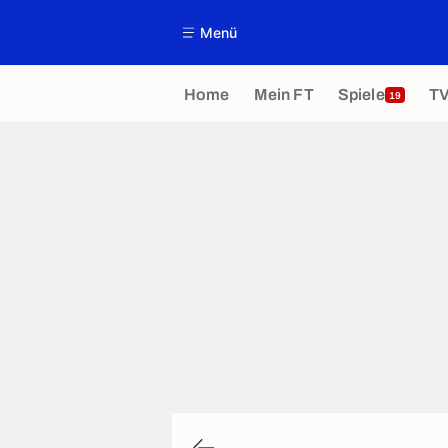
Menü
Home
Mein FT
Spiele
T
19