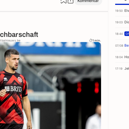
Kommentar
El
19:50
Di
19:03
achbarschaft
18:44
Off
etbalnieuws.be
1 min.
Be
07/08
Ho
18:04
Je
17:19