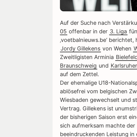
Auf der Suche nach Verstärku
05
offenbar in der
3. Liga
fün
‚voetbalnieuws.be‘ berichtet,
Jordy Gillekens
von Wehen
W
Zweitligisten Arminia
Bielefel
Braunschweig
und
Karlsruhe
auf dem Zettel.
Der ehemalige U18-Nationalsp
ablösefrei vom belgischen Zwe
Wiesbaden gewechselt und st
Vertrag. Gillekens ist unumst
der bisherigen Saison erst ei
sich aufmerksam machte der 
beeindruckenden Leistung in