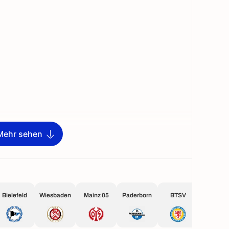
Mehr sehen
Bielefeld
Wiesbaden
Mainz 05
Paderborn
BTSV
KSC