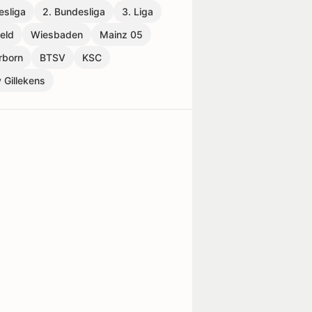
esliga
2. Bundesliga
3. Liga
feld
Wiesbaden
Mainz 05
rborn
BTSV
KSC
 Gillekens