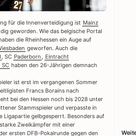
@Maxppp
ng für die Innenverteidigung ist
Mainz
dig geworden. Wie das belgische Portal
 haben die Rheinhessen ein Auge auf
iesbaden
geworfen. Auch die
d
, SC
Paderborn
,
Eintracht
r SC
haben den 26-Jährigen demnach
ieler ist erst im vergangenen Sommer
itligisten Francs Borains nach
eht bei den Hessen noch bis 2028 unter
rittener Stammspieler und verpasste in
ne Ligapartie gelbgesperrt. Besonders auf
starke Zweikämpfer mit einer
Weite
 der ersten DFB-Pokalrunde gegen den