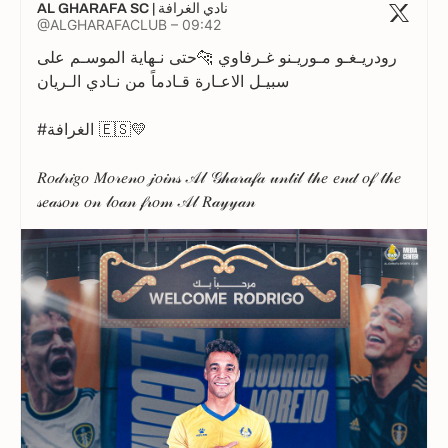
AL GHARAFA SC | نادي الغرافة
@ALGHARAFACLUB – 09:42
رودريـغـو مـوريـنو غـرفاوي 🐆حتى نـهاية الموسـم على
سبيـل الاعـارة قـادماً من نـادي الـريان
#الغرافة 🇪🇸💛
𝑅𝑜𝒹𝓇𝒾𝑔𝑜 𝑀𝑜𝓇𝑒𝓃𝑜 𝒿𝑜𝒾𝓃𝓈 𝒜𝓁 𝒢𝒽𝒶𝓇𝒶𝒻𝒶 𝓊𝓃𝓉𝒾𝓁 𝓉𝒽𝑒 𝑒𝓃𝒹 𝑜𝒻 𝓉𝒽𝑒
𝓈𝑒𝒶𝓈𝑜𝓃 𝑜𝓃 𝓁𝑜𝒶𝓃 𝒻𝓇𝑜𝓂 𝒜𝓁 𝑅𝒶𝓎𝓎𝒶𝓃