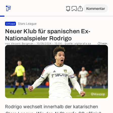
Kommentar
Stars League
Offiziell
Neuer Klub für spanischen Ex-
Nationalspieler Rodrigo
von
Vincent Bergman
- 10/09/2024 - 15:04
- Quelle: algharafa.qa
1 min.
@Maxppp
Rodrigo wechselt innerhalb der katarischen