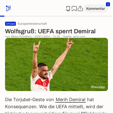
2
Kommentar
Europameisterschaft
Offiziell
Wolfsgruß: UEFA sperrt Demiral
von
Niklas Scheifers
- 05/07/2024 - 12:55
- Quelle: uefa.com
@Maxppp
Die Torjubel-Geste von
Merih Demiral
hat
Konsequenzen. Wie die UEFA mitteilt, wird der