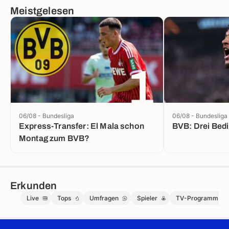
Meistgelesen
1
06/08 - Bundesliga
06/08 - Bundesliga
Express-Transfer: El Mala schon
BVB: Drei Bed
Montag zum BVB?
Erkunden
Live
Tops
Umfragen
Spieler
TV-Programm