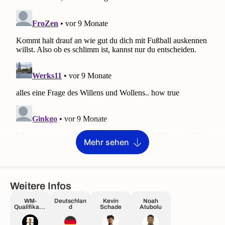
Mehr sehen
Weitere Infos
WM-
Deutschlan
Kevin
Noah
Qualifikatio
d
Schade
Atubolu
n Europa