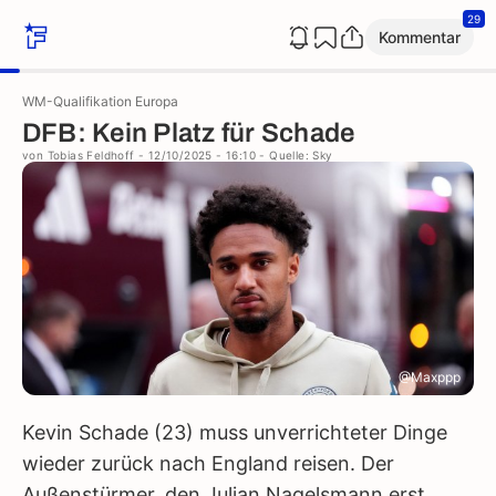
29
Kommentar
WM-Qualifikation Europa
DFB: Kein Platz für Schade
von
Tobias Feldhoff
- 12/10/2025 - 16:10
- Quelle: Sky
@Maxppp
Kevin Schade (23) muss unverrichteter Dinge
wieder zurück nach England reisen. Der
Außenstürmer, den Julian Nagelsmann erst