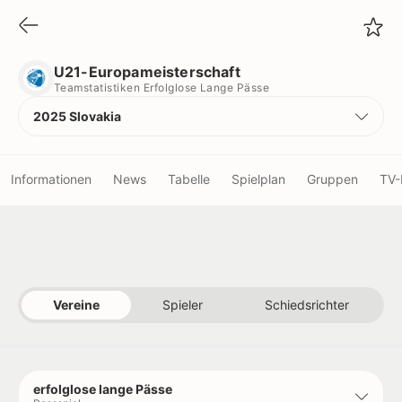
U21-Europameisterschaft
Teamstatistiken Erfolglose Lange Pässe
U21-Europameisterschaft
Teamstatistiken Erfolglose Lange Pässe
2025 Slovakia
Informationen
News
Tabelle
Spielplan
Gruppen
TV-
Vereine
Schiedsrichter
Vereine
Spieler
Schiedsrichter
Titel
Rekorde
erfolglose lange Pässe