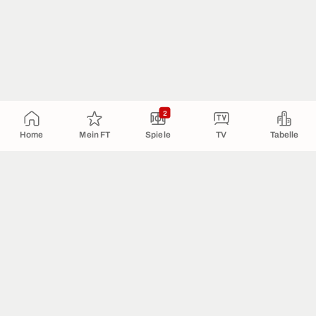
2
Home
Mein FT
Spiele
TV
Tabelle