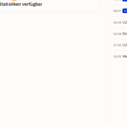
Statistiken verfügbar
09/07
Off
U2
05/06
Ek
02/06
U2
27/05
We
20/05