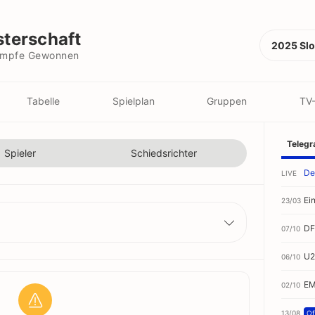
nnen
terschaft
2025 Slo
kämpfe Gewonnen
Tabelle
Spielplan
Gruppen
TV
Teleg
Spieler
Schiedsrichter
De
LIVE
Ei
23/03
DF
07/10
U2
06/10
EM
02/10
13/08
Off