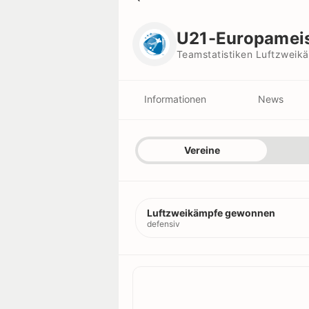
U21-Europameisterschaft
Teamstatistiken Luftzweikämpfe Gewo
U21-Europameis
Teamstatistiken Luftzwei
Informationen
News
Vereine
Vereine
Schiedsrichter
Luftzweikämpfe gewonnen
Titel
defensiv
Rekorde
Stadion