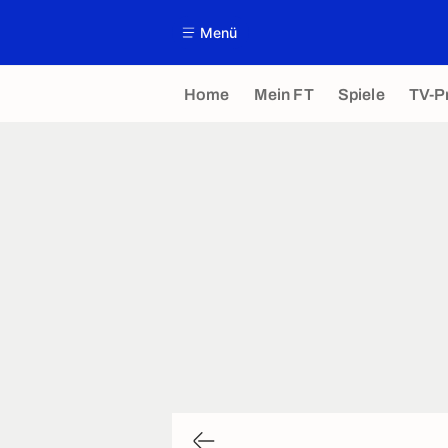
Menü
Home
Mein FT
Spiele
TV-P