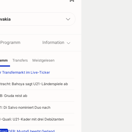
vakia
-Programm
Information
ramm
Transfers
Meistgelesen
r Transfermarkt im Live-Ticker
ntracht: Bahoya sagt U21-Länderspiele ab
B: Gruda reist ab
1: Di Salvo nominiert Duo nach
-Quali: U21-Kader mit drei Debütanten
DFB: Mustafi beerbt Gerland
iziell