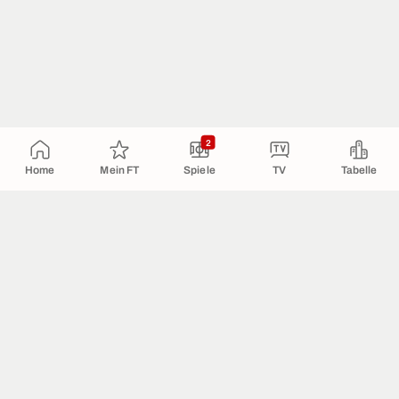
2
Home
Mein FT
Spiele
TV
Tabelle