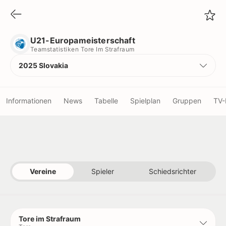
U21-Europameisterschaft
Teamstatistiken Tore Im Strafraum
U21-Europameisterschaft
Teamstatistiken Tore Im Strafraum
2025 Slovakia
Informationen
News
Tabelle
Spielplan
Gruppen
TV-
Vereine
Schiedsrichter
Vereine
Spieler
Schiedsrichter
Titel
Rekorde
Tore im Strafraum