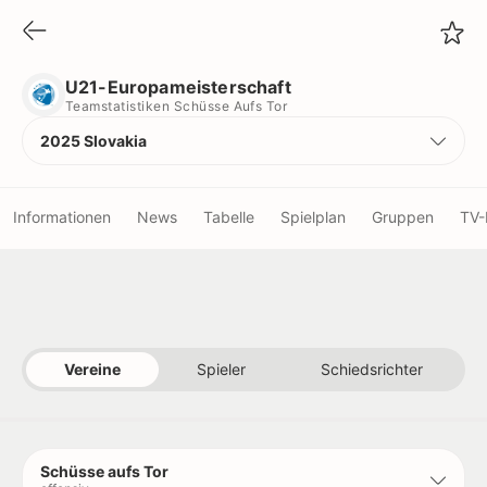
U21-Europameisterschaft
Teamstatistiken Schüsse Aufs Tor
U21-Europameisterschaft
Teamstatistiken Schüsse Aufs Tor
2025 Slovakia
Informationen
News
Tabelle
Spielplan
Gruppen
TV-
Vereine
Schiedsrichter
Vereine
Spieler
Schiedsrichter
Titel
Rekorde
Schüsse aufs Tor