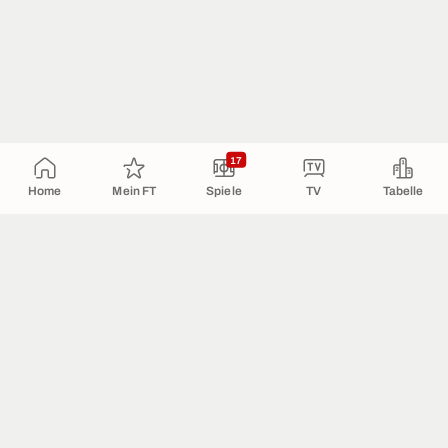
17
Home
Mein FT
Spiele
TV
Tabelle