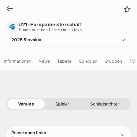
U21-Europameisterschaft
Teamstatistiken Pässe Nach Links
U21-Europameisterschaft
Teamstatistiken Pässe Nach Links
2025 Slovakia
Informationen
News
Tabelle
Spielplan
Gruppen
TV-
Vereine
Schiedsrichter
Vereine
Spieler
Schiedsrichter
Titel
Rekorde
Pässe nach links