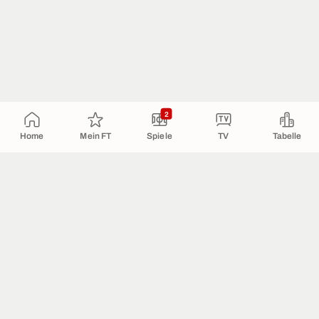
2
Home
Mein FT
Spiele
TV
Tabelle