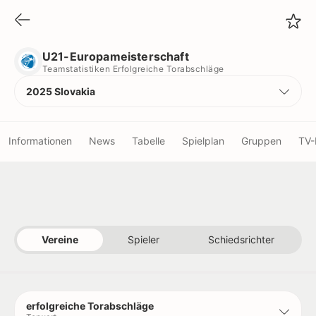
U21-Europameisterschaft
Teamstatistiken Erfolgreiche Torabschläge
U21-Europameisterschaft
Teamstatistiken Erfolgreiche Torabschläge
2025 Slovakia
Informationen
News
Tabelle
Spielplan
Gruppen
TV-
Vereine
Schiedsrichter
Vereine
Spieler
Schiedsrichter
Titel
Rekorde
erfolgreiche Torabschläge