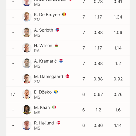
-
7
0.78
0.91
MS
K. De Bruyne
-
7
1.17
1.34
ZM
A. Sørloth
-
7
0.88
1.06
MS
H. Wilson
-
7
1.17
1.14
RA
A. Kramarić
-
7
0.88
1.2
MS
M. Damsgaard
-
7
0.88
0.92
ZM
E. Džeko
17
6
0.67
0.76
MS
M. Kean
-
6
1.2
1.6
MS
R. Højlund
-
6
0.86
1.14
MS