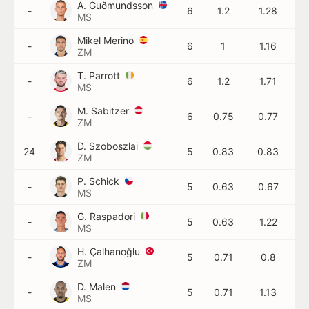
A. Guðmundsson
-
6
1.2
1.28
MS
Mikel Merino
-
6
1
1.16
ZM
T. Parrott
-
6
1.2
1.71
MS
M. Sabitzer
-
6
0.75
0.77
ZM
D. Szoboszlai
24
5
0.83
0.83
ZM
P. Schick
-
5
0.63
0.67
MS
G. Raspadori
-
5
0.63
1.22
MS
H. Çalhanoğlu
-
5
0.71
0.8
ZM
D. Malen
-
5
0.71
1.13
MS