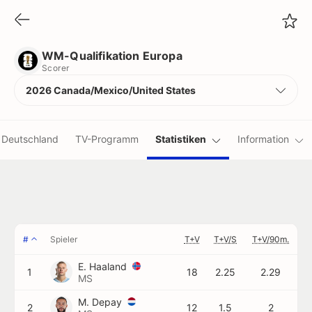
WM-Qualifikation Europa
Scorer
WM-Qualifikation Europa
Scorer
2026 Canada/Mexico/United States
Deutschland
TV-Programm
Statistiken
Information
#
Spieler
T+V
T+V/S
T+V/90m.
E. Haaland
1
18
2.25
2.29
MS
M. Depay
2
12
1.5
2