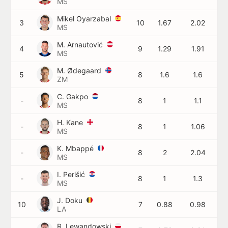
MS
Mikel Oyarzabal
3
10
1.67
2.02
MS
M. Arnautović
4
9
1.29
1.91
MS
M. Ødegaard
5
8
1.6
1.6
ZM
C. Gakpo
-
8
1
1.1
MS
H. Kane
-
8
1
1.06
MS
K. Mbappé
-
8
2
2.04
MS
I. Perišić
-
8
1
1.3
MS
J. Doku
10
7
0.88
0.98
LA
R. Lewandowski