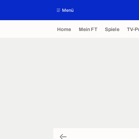
Menü
Home
Mein FT
Spiele
TV-P