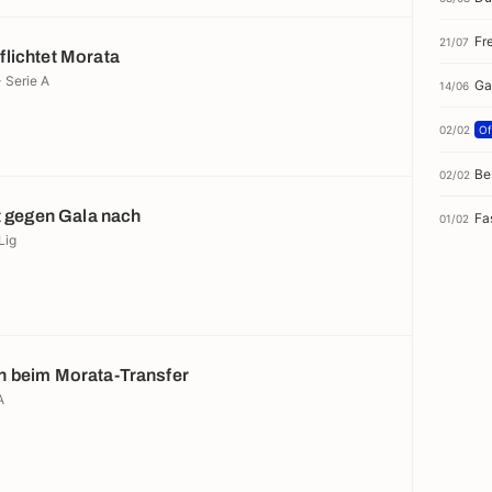
Fr
21/07
lichtet Morata
- Serie A
Ga
14/06
02/02
Off
Be
02/02
tt gegen Gala nach
Fa
01/02
Lig
 beim Morata-Transfer
A