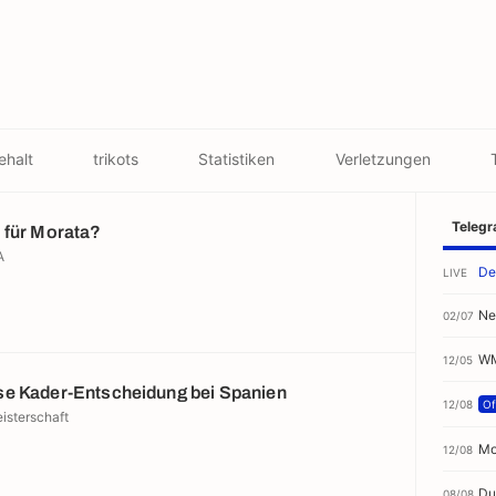
ehalt
trikots
Statistiken
Verletzungen
Teleg
 für Morata?
A
De
LIVE
Ne
02/07
WM
12/05
e Kader-Entscheidung bei Spanien
12/08
Off
isterschaft
Mo
12/08
Du
08/08