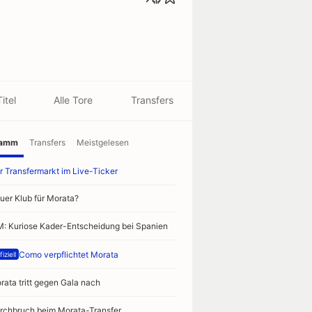
Titel
Alle Tore
Transfers
ramm
Transfers
Meistgelesen
r Transfermarkt im Live-Ticker
uer Klub für Morata?
: Kuriose Kader-Entscheidung bei Spanien
Como verpflichtet Morata
iziell
rata tritt gegen Gala nach
rchbruch beim Morata-Transfer