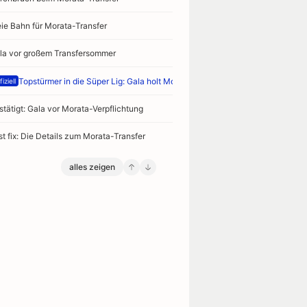
eie Bahn für Morata-Transfer
la vor großem Transfersommer
Topstürmer in die Süper Lig: Gala holt Morata
iziell
stätigt: Gala vor Morata-Verpflichtung
st fix: Die Details zum Morata-Transfer
alles zeigen