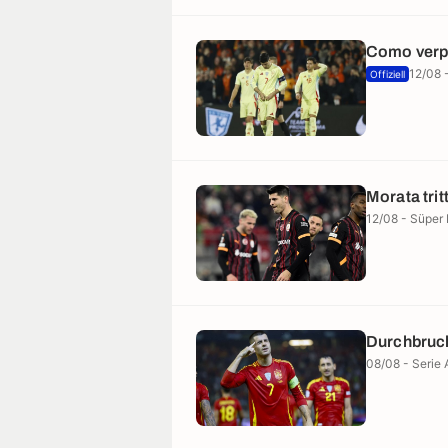
Como verpf
12/08 
Offiziell
Morata tri
12/08 - Süper 
Durchbruch
08/08 - Serie 