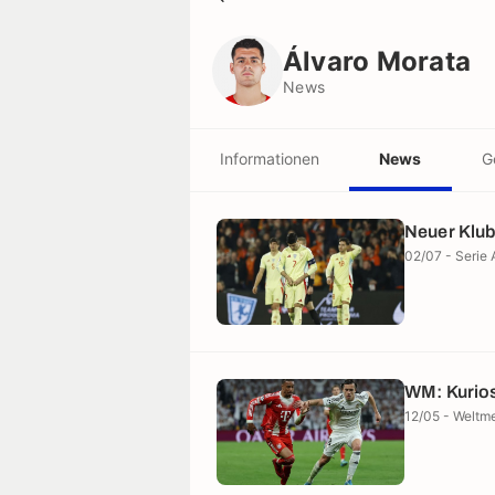
Álvaro Morata
News
Álvaro Morata
News
Informationen
News
G
Neuer Klub
02/07 - Serie 
WM: Kurios
12/05 - Weltme