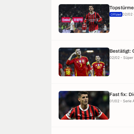
Topstürmer
02/02 
Offiziell
Bestätigt:
02/02 - Süper 
Fast fix: D
01/02 - Serie 