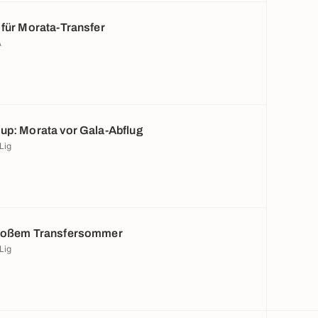
 für Morata-Transfer
A
up: Morata vor Gala-Abflug
Lig
großem Transfersommer
Lig