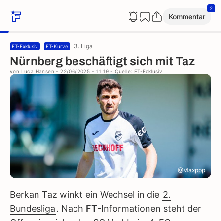
2
Kommentar
3. Liga
FT-Exklusiv
FT-Kurve
Nürnberg beschäftigt sich mit Taz
von
Luca Hansen
- 22/06/2025 - 11:19
- Quelle: FT-Exklusiv
@Maxppp
Berkan Taz winkt ein Wechsel in die
2.
Bundesliga
. Nach
FT
-Informationen steht der