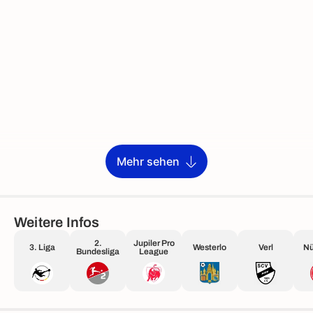
Mehr sehen
Weitere Infos
2.
Jupiler Pro
3. Liga
Westerlo
Verl
Nü
Bundesliga
League