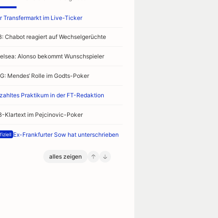
r Transfermarkt im Live-Ticker
B: Chabot reagiert auf Wechselgerüchte
elsea: Alonso bekommt Wunschspieler
G: Mendes‘ Rolle im Godts-Poker
zahltes Praktikum in der FT-Redaktion
B-Klartext im Pejcinovic-Poker
Ex-Frankfurter Sow hat unterschrieben
iziell
alles zeigen