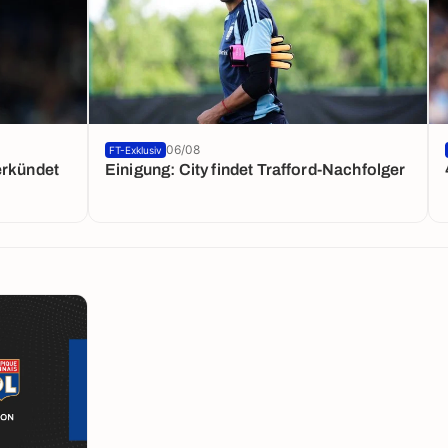
06/08
FT-Exklusiv
erkündet
Einigung: City findet Trafford-Nachfolger