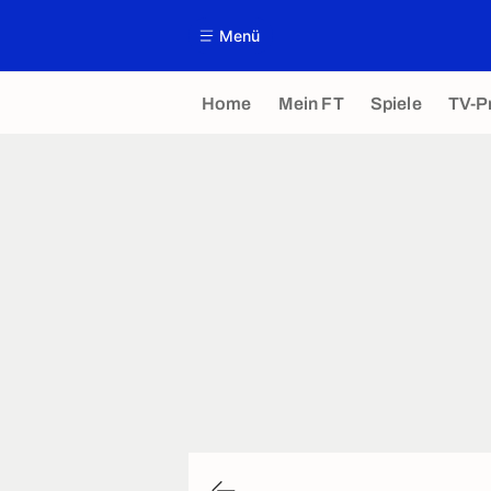
Menü
Home
Mein FT
Spiele
TV-P