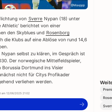
@Maxppp
flichtung von
Sverre
Nypan (18) unter
Athletic‘ berichtet von einer
chen den Skyblues und
Rosenborg
ch die Klubs auf eine Ablöse von rund 14,6
ben.
 Nypan selbst zu klären, im Gespräch ist
2030. Der norwegische Mittelfeldspieler,
n Borussia Dortmund ins Visier
ächst nicht für Citys Profikader
gehend verliehen werden.
Weite
Prem
rt am
12/06/2025 21:02
Rose
Sverr