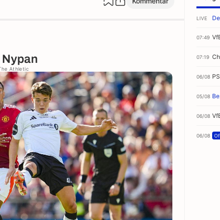
Kommentar
De
LIVE
Vf
07:49
t Nypan
Ch
07:19
The Athletic
PS
06/08
Be
05/08
Vf
06/08
06/08
Off