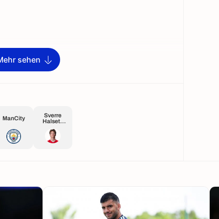
Mehr sehen
Sverre
ManCity
Halseth
Nypan