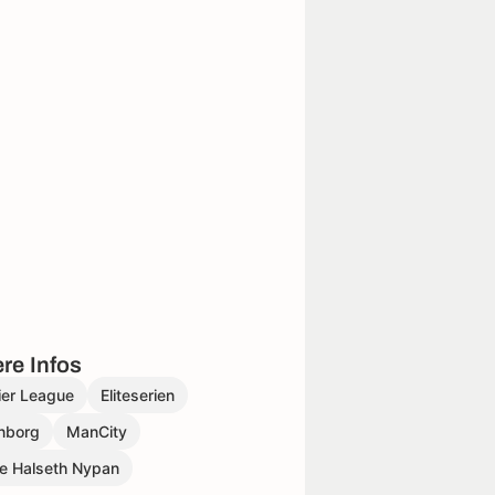
re Infos
ier League
Eliteserien
nborg
ManCity
e Halseth Nypan