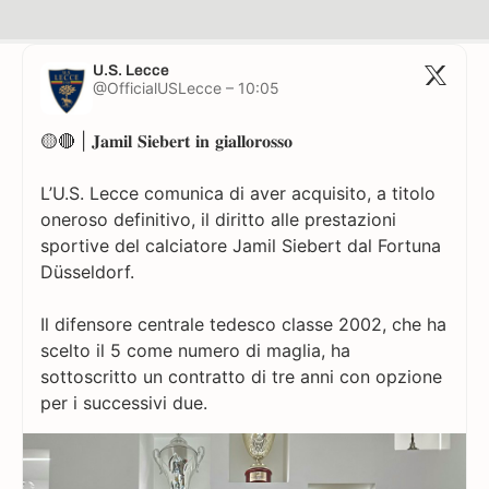
U.S. Lecce
@OfficialUSLecce – 10:05
🟡🔴 | 𝐉𝐚𝐦𝐢𝐥 𝐒𝐢𝐞𝐛𝐞𝐫𝐭 𝐢𝐧 𝐠𝐢𝐚𝐥𝐥𝐨𝐫𝐨𝐬𝐬𝐨
L’U.S. Lecce comunica di aver acquisito, a titolo
oneroso definitivo, il diritto alle prestazioni
sportive del calciatore Jamil Siebert dal Fortuna
Düsseldorf.
Il difensore centrale tedesco classe 2002, che ha
scelto il 5 come numero di maglia, ha
sottoscritto un contratto di tre anni con opzione
per i successivi due.