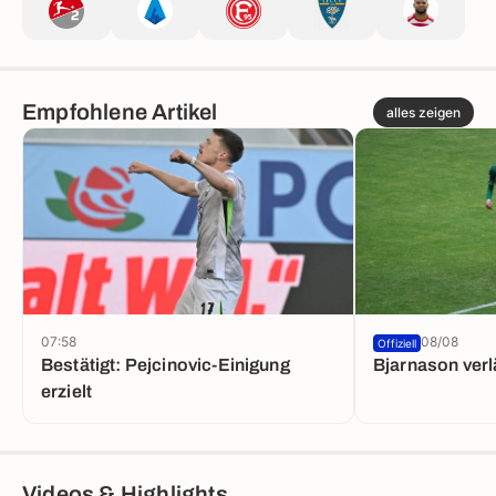
Empfohlene Artikel
alles zeigen
07:58
08/08
Offiziell
Bestätigt: Pejcinovic-Einigung
Bjarnason verl
erzielt
Videos & Highlights