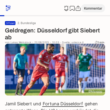
Kommentar
2. Bundesliga
Offiziell
Geldregen: Düsseldorf gibt Siebert
ab
von
Lukas Weinstock
- 22/08/2025 - 10:03
- Quelle: uslecce.it
1 min.
@Maxppp
Jamil Siebert und
Fortuna Düsseldorf
gehen