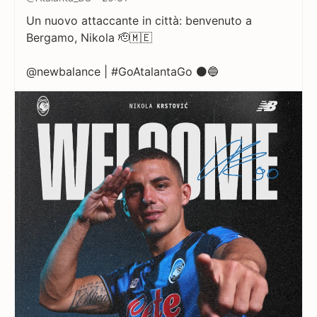
Un nuovo attaccante in città: benvenuto a
Bergamo, Nikola 🫡🇲🇪
@newbalance | #GoAtalantaGo ⚫🔵