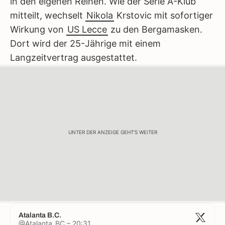
in den eigenen Reihen. Wie der Serie A-Klub
mitteilt, wechselt
Nikola
Krstovic mit sofortiger
Wirkung von
US Lecce
zu den Bergamasken.
Dort wird der 25-Jährige mit einem
Langzeitvertrag ausgestattet.
UNTER DER ANZEIGE GEHT'S WEITER
Atalanta B.C.
@Atalanta_BC – 20:31