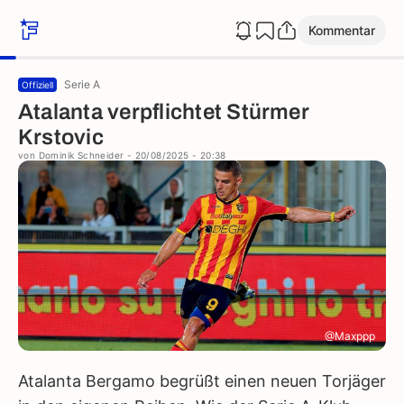
Kommentar
Serie A
Offiziell
Atalanta verpflichtet Stürmer
Krstovic
von
Dominik Schneider
- 20/08/2025 - 20:38
@Maxppp
Atalanta Bergamo begrüßt einen neuen Torjäger