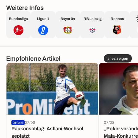
Weitere Infos
Bundesliga
Ligue 1
Bayer 04
RB Leipzig
Rennes
Empfohlene Artikel
alles zeigen
07/08
07/08
Offiziell
Paukenschlag: Asllani-Wechsel
„Poker verände
geplatzt
Mala-Konkurre