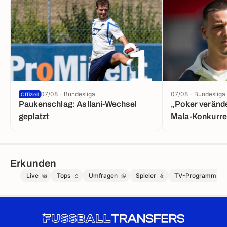
1
07/08 - Bundesliga
07/08 - Bundesliga
Offiziell
Paukenschlag: Asllani-Wechsel
„Poker verände
geplatzt
Mala-Konkurre
Erkunden
Live
Tops
Umfragen
Spieler
TV-Programm