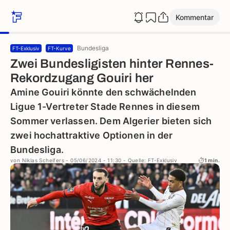
Kommentar
Bundesliga
FT-Exklusiv
FT-Kurve
Zwei Bundesligisten hinter Rennes-
Rekordzugang Gouiri her
Amine Gouiri könnte den schwächelnden
Ligue 1-Vertreter Stade Rennes in diesem
Sommer verlassen. Dem Algerier bieten sich
zwei hochattraktive Optionen in der
Bundesliga.
von
Niklas Scheifers
- 05/06/2024 - 11:30
- Quelle: FT-Exklusiv
1 min.